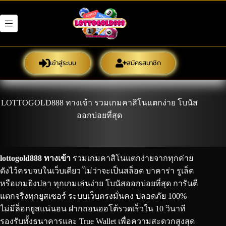
Skip
to
content
เข้าสู่ระบบ
สมัครสมาชิก
LOTTOGOLD888 ทางเข้า รวมเกมคาสิโนแตกง่าย โบนัส
ออกบ่อยที่สุด
lottogold888 ทางเข้า
รวมเกมคาสิโนแตกง่ายจากทุกค่าย
ดังไว้ครบจบในเว็บเดียว ไม่ว่าจะเป็นสล็อต บาคาร่า รูเล็ต
หรือเกมยิงปลา ทุกเกมเล่นง่าย โบนัสออกบ่อยที่สุด การันตี
แตกจริงทุกยูสเซอร์ ระบบเว็บตรงมั่นคง ปลอดภัย 100%
ไม่มีล็อกยูสแน่นอน ฝากถอนออโต้รวดเร็วใน 10 วินาที
รองรับทั้งธนาคารและ True Wallet เพื่อความสะดวกสูงสุด