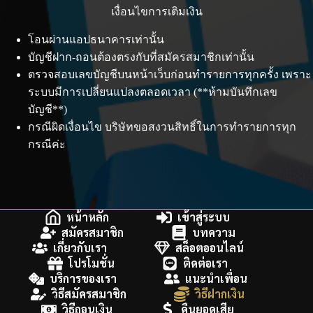
เงื่อนไขการเติมเงิน
โอนผ่านแอปธนาคารเท่านั้น
บัญชีฝาก-ถอนต้องตรงกับที่สมัครสมาชิกเท่านั้น
ตรวจสอบเลขบัญชีบนหน้าเว็บก่อนทำรายการทุกครั้ง เพราะ
ระบบมีการเปลี่ยนแปลงตลอดเวลา (**ห้ามบันทึกเลข
บัญชี**)
กรณีผิดเงื่อนไข บริษัทขอสงวนสิทธิ์ในการทำรายการทุก
กรณีค่ะ
หน้าหลัก
เข้าสู่ระบบ
สมัครสมาชิก
บทความ
เกี่ยวกับเรา
สล็อตออนไลน์
โปรโมชั่น
ติดต่อเรา
บริการของเรา
แนะนำเพื่อน
วิธีสมัครสมาชิก
วิธีฝากเงิน
วิธีถอนเงิน
คืนยอดเสีย