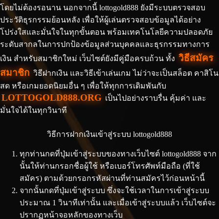
โดยไม่ต้องรอนาน นอกจากนี้ lottogold888 ยังมีระบบตรวจสอบ
ประวัติธุรกรรมย้อนหลัง เพื่อให้ผู้เล่นตรวจสอบข้อมูลได้อย่าง
โปร่งใสและมั่นใจในทุกขั้นตอน พร้อมเทคโนโลยีความปลอดภัย
ระดับสากลในการปกป้องข้อมูลส่วนบุคคลและธุรกรรมทางการ
วิธีสมัคร
เงิน สำหรับสมาชิกใหม่ เว็บไซต์ยังมีคู่มือครบถ้วน ทั้ง
สมาชิก
วิธีฝากเงิน และวิธีเข้าเล่นเกม ไม่ว่าจะเป็นสล็อต คาสิโน
สด หรือเกมยอดนิยมอื่น ๆ เพื่อให้ทุกการเดิมพันกับ
LOTTOGOLD888.ORG
เป็นไปอย่างราบรื่น คุ้มค่า และ
มั่นใจได้ในทุกวินาที
วิธีการฝากเงินเข้าสู่ระบบ lottogold888
ทุกท่านกดที่ปุ่มเข้าสู่ระบบของทางเว็บไซต์ lottogold888 จาก
นั้นให้ท่านกรอกชื่อผู้ใช้ หรือเบอร์โทรศัพท์มือถือ (ที่ใช้
สมัคร) ตามด้วยกรอกรหัสผ่านที่ท่านสมัครไว้ก่อนหน้านี้
จากนั้นกดที่ปุ่มเข้าสู่ระบบ ซึ่งจะใช้เวลาในการเข้าสู่ระบบ
ประมาณ 1 วินาทีเท่านั้น และเมื่อเข้าสู่ระบบแล้ว เว็บไซต์จะ
ปรากฏหน้าจอหลักของทางเว็บ